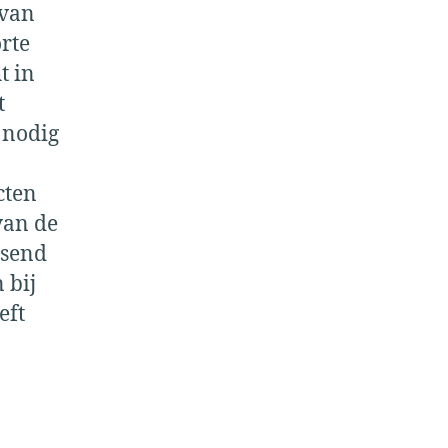
 van
rte
t in
t
 nodig
cten
van de
ssend
 bij
eft