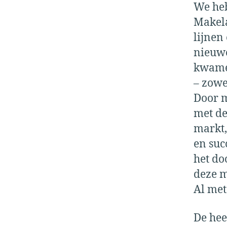
We heb
Makela
lijnen
nieuwe
kwamen
– zowel
Door m
met de
markt,
en suc
het do
deze m
Al met
De hee