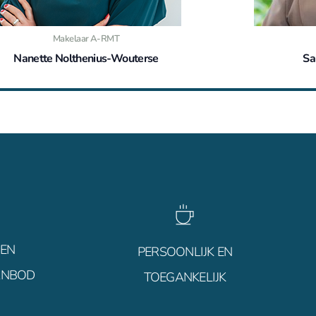
Makelaar A-RMT
Nanette Nolthenius-Wouterse
Sa
06 21 81 02 93
 EN
PERSOONLIJK EN
ANBOD
TOEGANKELIJK