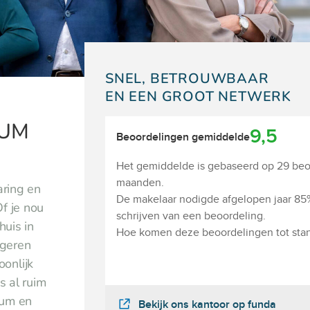
SNEL, BETROUWBAAR
EN EEN GROOT NETWERK
UM​
aring en
f je nou
huis in
ageren
oonlijk
s al ruim
sum en