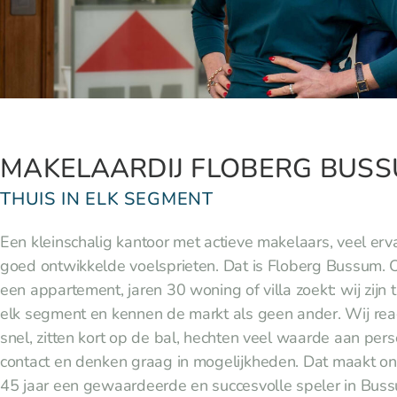
MAKELAARDIJ FLOBERG BUSS
THUIS IN ELK SEGMENT​
Een kleinschalig kantoor met actieve makelaars, veel erv
goed ontwikkelde voelsprieten. Dat is Floberg Bussum. O
een appartement, jaren 30 woning of villa zoekt: wij zijn t
elk segment en kennen de markt als geen ander. Wij re
snel, zitten kort op de bal, hechten veel waarde aan pers
contact en denken graag in mogelijkheden. Dat maakt on
45 jaar een gewaardeerde en succesvolle speler in Bus